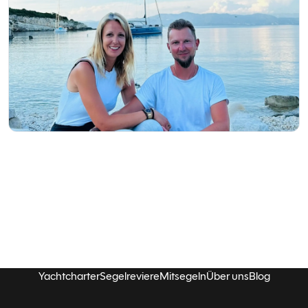
Yachtcharter
Segelreviere
Mitsegeln
Über uns
Blog